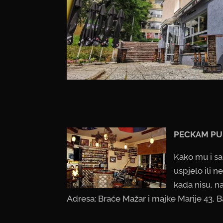
PECKAM P
Kako mu i sam
uspjelo ili n
kada nisu, n
Adresa: Braće Mažar i majke Marije 43, 