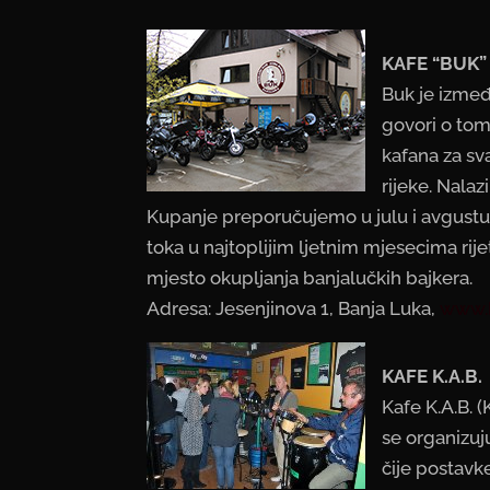
KAFE “BUK”
Buk je između
govori o tome
kafana za sv
rijeke. Nalaz
Kupanje preporučujemo u julu i avgustu,
toka u najtoplijim ljetnim mjesecima rije
mjesto okupljanja banjalučkih bajkera.
Adresa: Jesenjinova 1, Banja Luka,
www.
KAFE K.A.B.
Kafe K.A.B. 
se organizuj
čije postavk