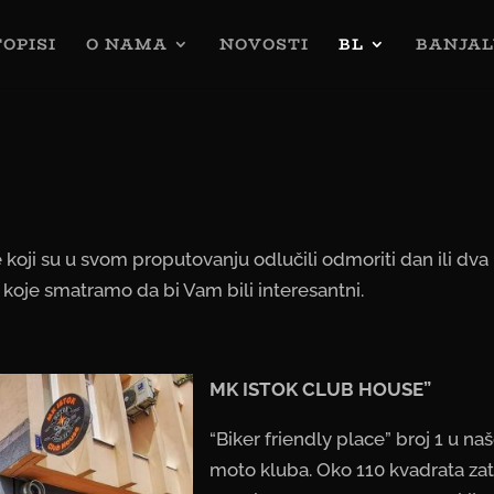
OPISI
O NAMA
NOVOSTI
BL
BANJAL
e koji su u svom proputovanju odlučili odmoriti dan ili dv
a koje smatramo da bi Vam bili interesantni.
MK ISTOK CLUB HOUSE”
“Biker friendly place” broj 1 u n
moto kluba. Oko 110 kvadrata zat