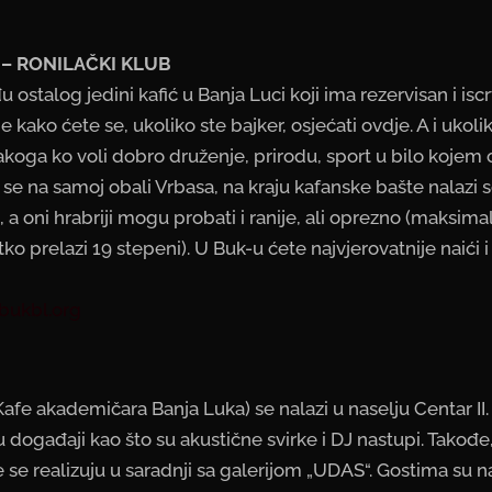
 – RONILAČKI KLUB
 ostalog jedini kafić u Banja Luci koji ima rezervisan i is
 kako ćete se, ukoliko ste bajker, osjećati ovdje. A i ukoli
akoga ko voli dobro druženje, prirodu, sport u bilo kojem
i se na samoj obali Vrbasa, na kraju kafanske bašte nalazi 
 a oni hrabriji mogu probati i ranije, ali oprezno (maksi
tko prelazi 19 stepeni). U Buk-u ćete najvjerovatnije naići
bukbl.org
(Kafe akademičara Banja Luka) se nalazi u naselju Centar I
u događaji kao što su akustične svirke i DJ nastupi. Takođe
e se realizuju u saradnji sa galerijom „UDAS“. Gostima su n