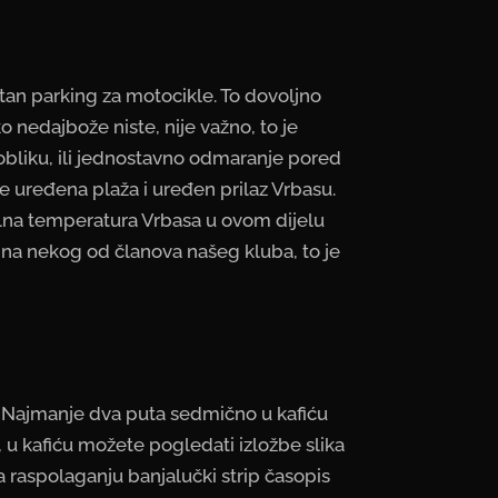
crtan parking za motocikle. To dovoljno
ko nedajbože niste, nije važno, to je
 obliku, ili jednostavno odmaranje pored
se uređena plaža i uređen prilaz Vrbasu.
malna temperatura Vrbasa u ovom dijelu
 i na nekog od članova našeg kluba, to je
I. Najmanje dva puta sedmično u kafiću
, u kafiću možete pogledati izložbe slika
a raspolaganju banjalučki strip časopis