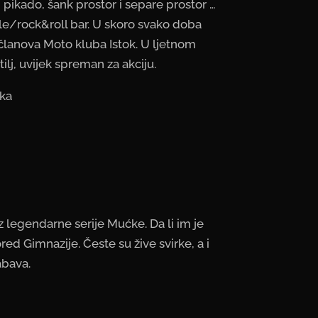
, pikado, šank prostor i separe prostor …
le/rock&roll bar. U skoro svako doba
članova Moto kluba Istok. U ljetnom
ilj, uvijek spreman za akciju.
uka
z legendarne serije Mućke. Da li im je
red Gimnazije. Česte su žive svirke, a i
abava.