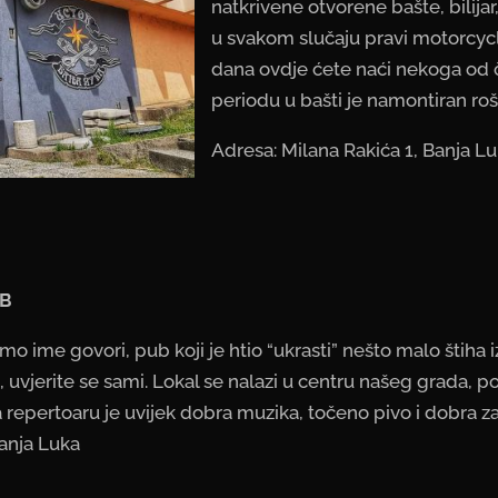
natkrivene otvorene bašte, bilijar
u svakom slučaju pravi motorcyc
dana ovdje ćete naći nekoga od 
periodu u bašti je namontiran rošt
Adresa: Milana Rakića 1, Banja L
UB
o ime govori, pub koji je htio “ukrasti” nešto malo štiha i
e, uvjerite se sami. Lokal se nalazi u centru našeg grada, po
a repertoaru je uvijek dobra muzika, točeno pivo i dobra z
Banja Luka