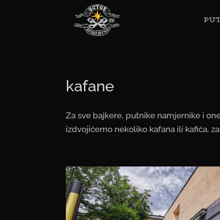
PUT
kafane
Za sve bajkere, putnike namjernike i on
izdvojićemo nekoliko kafana ili kafića, z