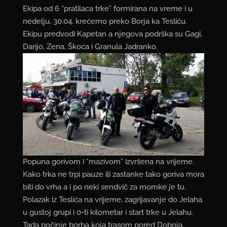
Ekipa od 6 “pratilaca trke” formirana na vreme i u
nedelju, 30.04. krećemo preko Borja ka Tesliću.
Ekipu predvodi Kapetan a njegova podrška su Gagi,
Darijo, Zena, Škoca i Granula Jadranko.
Popuna gorivom i “mazivom” izvršena na vrijeme.
Kako trka ne trpi pauze ili zastanke tako goriva mora
biti do vrha a i po neki sendvič za momke je tu.
Polazak iz Teslića na vrijeme, zagrijavanje do Jelaha
u gustoj grupi i 0-ti kilometar i start trke u Jelahu.
Tada počinje borba koja trasom pored Doboja,