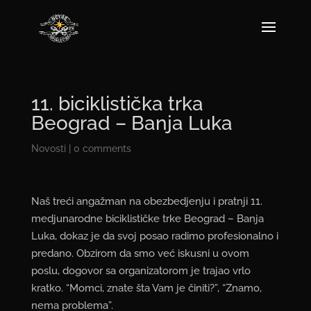
11. biciklistička trka
Beograd – Banja Luka
Novosti
|
0 comments
Naš treći angažman na obezbedjenju i pratnji 11.
medjunarodne biciklističke trke Beograd – Banja
Luka, dokaz je da svoj posao radimo profesionalno i
predano. Obzirom da smo već iskusni u ovom
poslu, dogovor sa organizatorom je trajao vrlo
kratko. “Momci, znate šta Vam je činiti?”, “Znamo,
nema problema”.