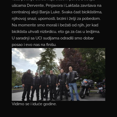
ulicama Dervente, Prnjavora i Laktaša završava na
centralnoj aleji Banja Luke. Svaka čast biciklistima,
njihovoj snazi, upornosti, brzini i želji za pobedom.
Na momente smo morali i bežati od njih, jer kad
biciklista uhvati nizbrdicu, eto ga za čas u ledjima.
U saradnji sa UCI sudijama odradili smo dobar
posao i evo nas na finišu.
Vidimo se i iduće godine.