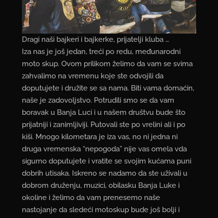
Dragi naši bajkeri i bajkerke, prijatelji kluba …
Iza nas je još jedan, treći po redu, međunarodni
moto skup. Ovom prilikom želimo da vam se svima
zahvalimo na vremenu koje ste odvojili da
doputujete i družite se sa nama. Biti vama domaćin,
naše je zadovoljstvo. Potrudili smo se da vam
boravak u Banja Luci i u našem društvu bude što
prijatniji i zanimljiviji. Putovali ste po vrelini ali i po
kiši. Mnogo kilometara je iza vas, no ni jedna ni
druga vremenska “nepogoda” nije vas omela vda
sigurno doputujete i vratite se svojim kućama puni
dobrih utisaka. Iskreno se nadamo da ste uživali u
dobrom druženju, muzici, obilasku Banja Luke i
okoline i želimo da vam prenesemo naše
nastojanje da sledeći motoskup bude još bolji i