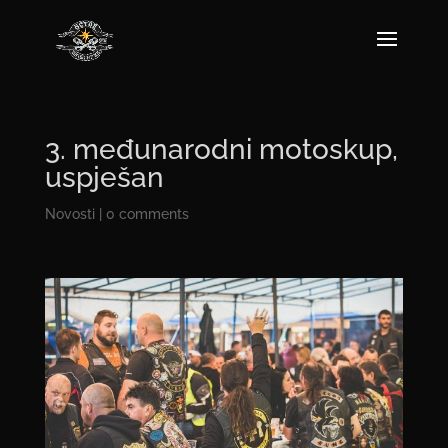
3. međunarodni motoskup,
uspješan
Novosti
|
0 comments