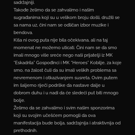
sadržajniji.
Takođe želimo da se zahvalimo i našim
sugrađanima koji su u velikom broju došli, družili se
sa nama uz, čini nam se odličan izbor muzike i
bendova.
Kiša ni ovog puta nije bila očekivana, ali na taj
momenat ne možemo uticati. Čini nam se da smo
imali mnogo više sreće nego naši prijatelji iz MK
“Eskadrila” Gospođinci i MK “Heroes” Kobilje, za koje
smo, na žalost čuli da su imali velikih problema sa
nevremenom i otkazivanjem susreta. Ovim putem
im šaljemo riječi podrške da nastave dalje u
dobrom duhu i u nadi da će sledeći put biti mnogo
bolje.
Želimo da se zahvalimo i svim našim sponzorima
koji su svojim učešćem pomogli da ova
manifestacija bude bolja, sadržajnija i atraktivnija od
prethodnih.