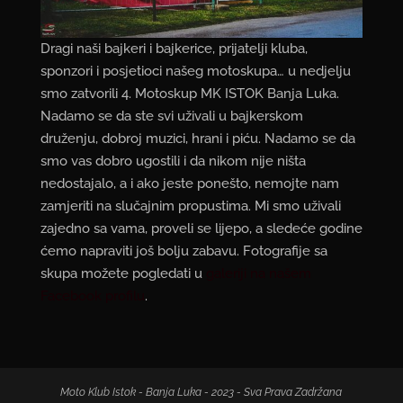
Dragi naši bajkeri i bajkerice, prijatelji kluba,
sponzori i posjetioci našeg motoskupa… u nedjelju
smo zatvorili 4. Motoskup MK ISTOK Banja Luka.
Nadamo se da ste svi uživali u bajkerskom
druženju, dobroj muzici, hrani i piću. Nadamo se da
smo vas dobro ugostili i da nikom nije ništa
nedostajalo, a i ako jeste ponešto, nemojte nam
zamjeriti na slučajnim propustima. Mi smo uživali
zajedno sa vama, proveli se lijepo, a sledeće godine
ćemo napraviti još bolju zabavu. Fotografije sa
skupa možete pogledati u
galeriji na našem
Facebook profilu
.
Moto Klub Istok - Banja Luka - 2023 - Sva Prava Zadržana