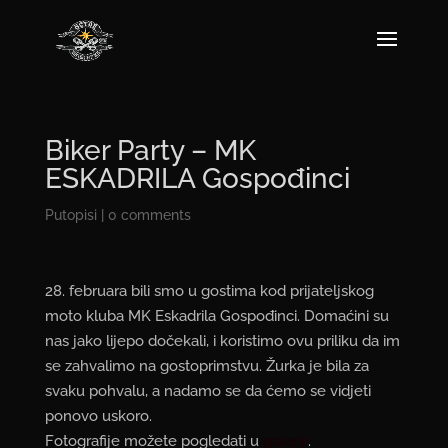
Biker Party – MK
ESKADRILA Gospođinci
Putopisi
|
0 comments
28. februara bili smo u gostima kod prijateljskog
moto kluba MK Eskadrila Gospođinci. Domaćini su
nas jako lijepo dočekali, i koristimo ovu priliku da im
se zahvalimo na gostoprimstvu. Žurka je bila za
svaku pohvalu, a nadamo se da ćemo se vidjeti
ponovo uskoro.
Fotografije možete pogledati u
galeriji
.