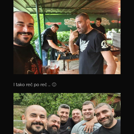
I tako reč po reč … 🙂