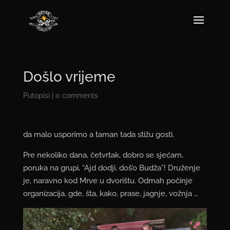
Došlo vrijeme
Putopisi
|
0 comments
da malo usporimo a taman tada stižu gosti.
Pre nekoliko dana, četvrtak, dobro se sjećam,
poruka na grupi, “Ajd dodji, doš’o Budža”! Druženje
je, naravno kod Mrve u dvorištu. Odmah počinje
organizacija, gde, šta, kako, prase, jagnje, vožnja …