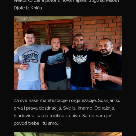
Nekoliko dana potom, nova najava. Stigli su Miloš i
Djole iz Knića.
Za sve naše manifestacije i organizacije, Šušnjari su
prva i prava destinacija. Sve tu imamo. Od ražnja,
hladovine, pa do točilice za pivo. Samo nam još
povod treba i tu smo.