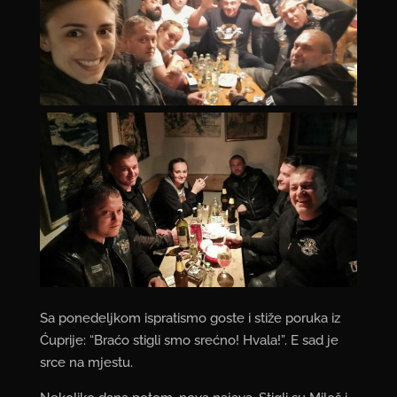
Sa ponedeljkom ispratismo goste i stiže poruka iz
Ćuprije: “Braćo stigli smo srećno! Hvala!”. E sad je
srce na mjestu.