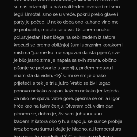
su nas prizemljili u naš mali ledeni dvorac i mi smo
legli. Umotali smo se u vreće, pokrili preko glave i
party je počeo. U neko doba ono kuhano vino me
je probudilo, moralo se u wc. Ustanem onako
polusvjestan i bez ičega na sebi izađem iz šatora
krećući se prema obližnjoj šumi ubrzanim korakom i
mislima “j..o me ko me nagovori da išta pijem”, sve
je bilo jasno zima je napala sa svih strana, obično
pišanje se pretvorilo u agoniju, priđem motoru i
imam šta da vidim, -19˚ C mi se smije onako
prijeteći, a tek je tri u jutro. Vratio se živ i legao,
ponovo nekako zaspao, kažem nekako jer izgleda
da niko ne spava, vatre gore, pjesma se ori, a i Igor
hrče kao na takmičenju. Otvaram oči, vidim dan,
pipnem se, dobro je, živ sam, juhuuuuuuu…..
Izađem iz šatora oko 9 h, a napolju se sunce probija
kroz borovu šumu i dalje je hladno, ali temperatura
je u porastu, ugodnih -12˚ C, osjećam se kao na