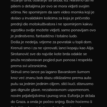
rezanje drva, obaranje sa debla, itd. Naravno da ne
pišem o detaljima jer ovo se mora vidjeti svojim
očima. Ne spominjem da sam video momka koji je
došao u invalidskim kolicima za koja je pričvrstio
prednji dio motokultivatora i ne spominjem kakvu
egzotiku ovdje možete vidjeti, samo ponavljam ovo
je jedinstveno, fantastično i totalno ludo.
Došla je nedelja, vrijeme za povratak u topli dom.
Krenuli smo i za ne vjerovati, lanci kopaju kao Alija
Sirotanović sve do najviše kote brda odakle se
pruža nezaboravan pogled pun ponosa i respekta
prema svi učesnicima.
Skinuli smo lance pa lagano Bavarskom šumom
kroz već znanu bob stazu otklizašmo prema auto
putu sa jednim jedinim ciljem, stići kući, stisnusmo
gas dignute glave, nezaboravnom uspomenom,
novim prijateljstvima i punog srca. Euforija je držala
do Graza, a onda je počeo snijeg, Bože hoćemo li