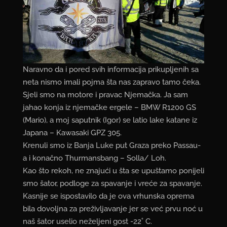
Naravno da i pored svih informacija prikupljenih sa
neta nismo imali pojma šta nas zapravo tamo čeka.
Sjeli smo na motore i pravac Njemačka. Ja sam
jahao konja iz njemačke ergele – BMW R1200 GS
(Mario), a moj saputnik (Igor) se latio lake katane iz
Japana – Kawasaki GPZ 305.
Krenuli smo iz Banja Luke put Graza preko Passau-
a i konačno Thurmansbang – Solla/ Loh.
Kao što rekoh, ne znajući u šta se upuštamo ponijeli
smo šator, podloge za spavanje i vreće za spavanje.
Kasnije se ispostavilo da je ova vrhunska oprema
bila dovoljna za preživljavanje jer se već prvu noć u
naš šator uselio neželjeni gost -22˚ C.