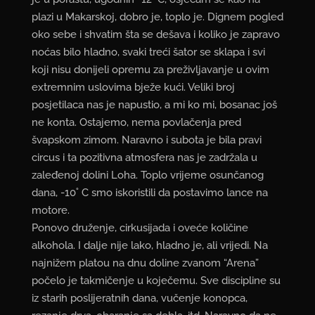
plazi u Makarskoj, dobro je, toplo je. Dignem pogled
oko sebe i shvatim šta se dešava i koliko je zapravo
noćas bilo hladno, svaki treći šator se sklapa i svi
koji nisu donijeli opremu za preživljavanje u ovim
extremnim uslovima bježe kući. Veliki broj
posjetilaca nas je napustio, a mi ko mi, bosanac još
ne konta. Ostajemo, nema povlačenja pred
švapskom zimom. Naravno i subota je bila pravi
circus i ta pozitivna atmosfera nas je zadržala u
zaleđenoj dolini Loha. Toplo vrijeme osunčanog
dana, -10˚ C smo iskoristili da postavimo lance na
motore.
Ponovo druženje, cirkusijada i oveće količine
alkohola. I dalje nije lako, hladno je, ali vrijedi. Na
najnižem platou na dnu doline zvanom “Arena”
počelo je takmičenje u koječemu. Sve discipline su
iz starih poslijeratnih dana, vučenje konopca,