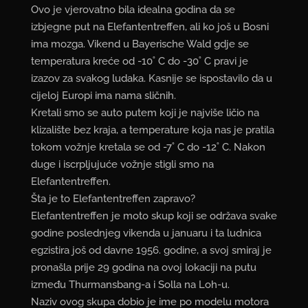
Ovo je vjerovatno bila idealna godina da se
izbjegne put na Elefantentreffen, ali ko još u Bosni
ima mozga. Vikend u Bayerische Wald gdje se
temperatura kreće od -10˚ C do -30˚ C pravi je
izazov za svakog ludaka. Kasnije se ispostavilo da u
cijeloj Europi ima nama sličnih.
Kretali smo se auto putem koji je najviše ličio na
klizalište bez kraja, a temperature koja nas je pratila
tokom vožnje kretala se od -7˚ C do -12˚ C. Nakon
duge i iscrpljujuće vožnje stigli smo na
Elefantentreffen.
Šta je to Elefantentreffen zapravo?
Elefantentreffen je moto skup koji se održava svake
godine poslednjeg vikenda u januaru i ta ludnica
egzistira još od davne 1956. godine, a svoj smiraj je
pronašla prije 29 godina na ovoj lokaciji na putu
između Thurmansbang-a i Solla na Loh-u.
Naziv ovog skupa dobio je ime po modelu motora