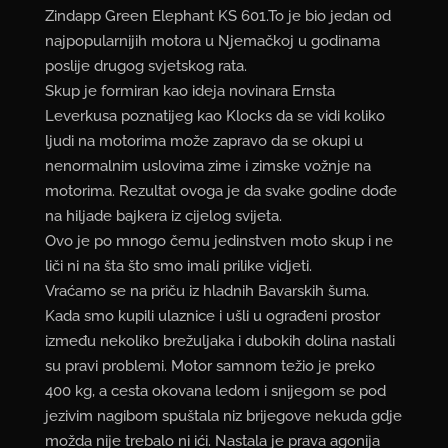
Zindapp Green Elephant KS 601.To je bio jedan od
najpopularnijih motora u Njemačkoj u godinama
poslije drugog svjetskog rata.
Skup je formiran kao ideja novinara Ernsta
Leverkusa poznatijeg kao Klocks da se vidi koliko
ljudi na motorima može zapravo da se okupi u
nenormalnim uslovima zime i zimske vožnje na
motorima. Rezultat ovoga je da svake godine dođe
na hiljade bajkera iz cijelog svijeta.
Ovo je po mnogo čemu jedinstven moto skup i ne
liči ni na šta što smo imali prilike vidjeti.
Vraćamo se na priču iz hladnih Bavarskih šuma.
Kada smo kupili ulaznice i ušli u ograđeni prostor
između nekoliko brežuljaka i dubokih dolina nastali
su pravi problemi. Motor samnom težio je preko
400 kg, a cesta okovana ledom i snijegom se pod
jezivim nagibom spuštala niz brijegove nekuda gdje
možda nije trebalo ni ići. Nastala je prava agonija