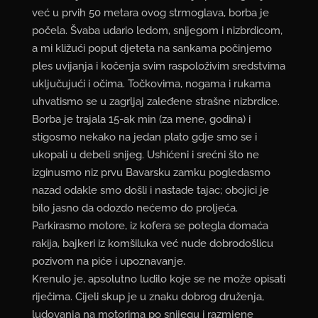
već u prvih 50 metara ovog strmoglava, borba je
počela. Švaba udario ledom, snijegom i nizbrdicom,
a mi kližući poput djeteta na sankama počinjemo
ples uvijanja i kočenja svim raspoloživim sredstvima
uključujući i očima. Točkovima, nogama i rukama
uhvatismo se u zagrljaj zaleđene strašne nizbrdice.
Borba je trajala 15-ak min (za mene, godina) i
stigosmo nekako na jedan plato gdje smo se i
ukopali u debeli snijeg. Ushićeni i srećni što ne
izginusmo niz prvu Bavarsku zamku pogledasmo
nazad odakle smo došli i nastade tajac; obojici je
bilo jasno da odozdo nećemo do proljeća.
Parkirasmo motore, iz kofera se potegla domaća
rakija, bajkeri iz komšiluka već nude dobrodošlicu
pozivom na piće i upoznavanje.
Krenulo je, apsolutno ludilo koje se ne može opisati
riječima. Cijeli skup je u znaku dobrog druženja,
ludovanja na motorima po snijegu i razmjene