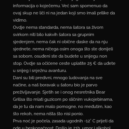
informacija o koječemu. Već sam spomenuo da
ovaj skup ne liči ni na jedan koji smo imali prilike da
vidimo.
Ovdje nema standarda, nema šatora sa živom
svirkom niti bilo kakvih šatora sa grupnim
sjedenjem, nema čak ni obične daske da na nju
sjednete, nema ničega osim onoga što ste donijeli
sa sobom, osuđeni ste da budete u snijegu non
stop. Ovdje sa očićene ceste uplatite 25 € da uđete
u snijeg i snježnu avanturu.
Dani su bili predivni, mnogo ludovanja na sve
načine, a naš boravak u šatoru bio je parvo
preživljavanje. Sjetih se i onog nesretnika Bear
Grillsa što mlati guzicom po sličnim vukojebinama,
da je tu da nam malo pomogne, no međutim, kao
što rekoh, nema ništa što nisi ponio.
Prva noć je počela, zasada ugodnih -12˚ C prijeti da
ode u beskonačnost. Došlo je 21h, umor i alkohol