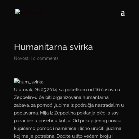
Humanitarna svirka
Novosti
|
0 comments
U utorak, 26.05.2014. sa početkom od 16 časova u
Zeppelin-u će biti organizovana humantarna
zabava, za pomoć ljudima iz područja nastradalim u
poplavama. Mija iz Zeppelina poklanja piće, a sav
pazar ide u posebnu kutiju. Od prikupljenog novca
kupićemo pomoć i namirnice i lično uručiti ljudima
kojima je potrebna. Dođite u što većem broju i