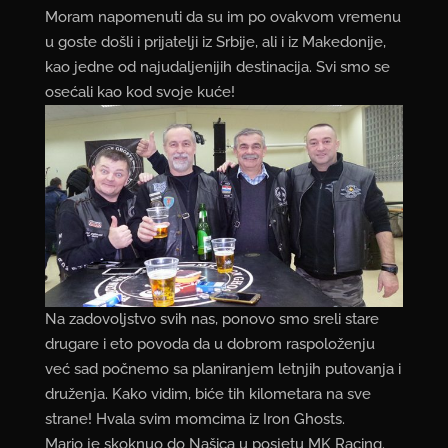
Moram napomenuti da su im po ovakvom vremenu
u goste došli i prijatelji iz Srbije, ali i iz Makedonije,
kao jedne od najudaljenijih destinacija. Svi smo se
osećali kao kod svoje kuće!
Na zadovoljstvo svih nas, ponovo smo sreli stare
drugare i eto povoda da u dobrom raspoloženju
već sad počnemo sa planiranjem letnjih putovanja i
druženja. Kako vidim, biće tih kilometara na sve
strane! Hvala svim momcima iz Iron Ghosts.
Mario je skoknuo do Našica u posjetu MK Racing.