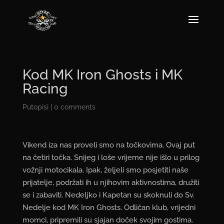
Kod MK Iron Ghosts i MK
Racing
Putopisi
|
0 comments
Vikend iza nas proveli smo na točkovima. Ovaj put
na četiri točka. Snijeg i loše vrijeme nije išlo u prilog
vožnji motocikala. Ipak, željeli smo posjetiti naše
prijatelje, podržati ih u njihovim aktivnostima, družiti
se i zabaviti. Nedeljko i Kapetan su skoknuli do Sv.
Nedelje kod MK Iron Ghosts. Odličan klub, vrijedni
momci, pripremili su sjajan doček svojim gostima.