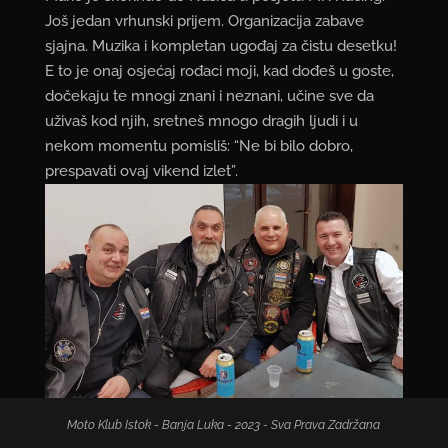
Još jedan vrhunski prijem. Organizacija zabave
sjajna. Muzika i kompletan ugođaj za čistu desetku!
E to je onaj osjećaj rođaci moji, kad dođeš u goste,
dočekaju te mnogi znani i neznani, učine sve da
uživaš kod njih, sretneš mnogo dragih ljudi i u
nekom momentu pomisliš: “Ne bi bilo dobro,
prespavati ovaj vikend izlet”.
Moto Klub Istok - Banja Luka - 2023 - Sva Prava Zadržana