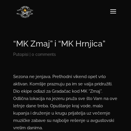
“MK Zmaj” i “MK Hrnjica”
Putopisi
|
0 comments
Sezona ne jenjava. Prethodni vikend opet vrlo
aktivan. Komšije praznuju pa im se valja pridružiti.
Dio ekipe odlazi za Gradačac kod MK “Zmaj”.
Odlična lokacija na jezeru pruža sve što Vam na ove
letnje dane treba. Opuštanje kraj vode, malo
kupanja i druženje u krugu prijatelja uz večernje
muzičke zabave su najbolje rešenje u avgustovski
vrelim danima.