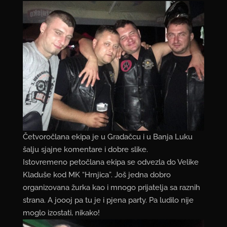
Četvoročlana ekipa je u Gradačcu i u Banja Luku
šalju sjajne komentare i dobre slike.
Istovremeno petočlana ekipa se odvezla do Velike
Kladuše kod MK “Hrnjica”. Još jedna dobro
organizovana žurka kao i mnogo prijatelja sa raznih
strana. A joooj pa tu je i pjena party. Pa ludilo nije
moglo izostati, nikako!