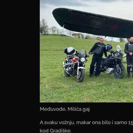
Međuvođe, Milića gaj
A svaku vožnju, makar ona bilo i samo 15
kod Gradiške.