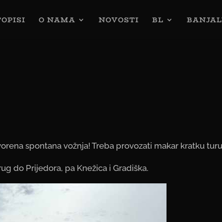
OPISI
O NAMA
NOVOSTI
BL
BANJAL
ena spontana vožnja! Treba provozati makar kratku turu. 
ug do Prijedora, pa Knežica i Gradiška.