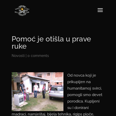
Pomoć je otišla u prave
ruke
Novosti
|
0 comments
Od novca koji je
prikupljen na
humanitarnoj svirci,
pomogli smo devet
porodica. Kupljeni
su i donirani
madraci, namještaj, bijela tehnika, rigips ploče,