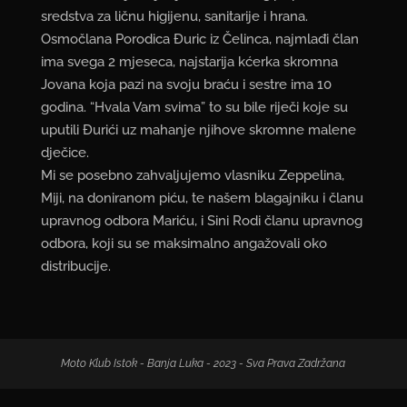
sredstva za ličnu higijenu, sanitarije i hrana.
Osmočlana Porodica Đuric iz Čelinca, najmlađi član
ima svega 2 mjeseca, najstarija kćerka skromna
Jovana koja pazi na svoju braću i sestre ima 10
godina. “Hvala Vam svima” to su bile riječi koje su
uputili Đurići uz mahanje njihove skromne malene
dječice.
Mi se posebno zahvaljujemo vlasniku Zeppelina,
Miji, na doniranom piću, te našem blagajniku i članu
upravnog odbora Mariću, i Sini Rodi članu upravnog
odbora, koji su se maksimalno angažovali oko
distribucije.
Moto Klub Istok - Banja Luka - 2023 - Sva Prava Zadržana