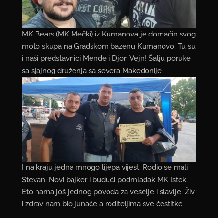
MK Bears (MK Mečki) iz Kumanova je domaćin svog
moto skupa na Gradskom bazenu Kumanovo. Tu su
i naši predstavnici Mende i Djon Vejn! Šalju poruke
sa sjajnog druženja sa severa Makedonije
I na kraju jedna mnogo lijepa vijest. Rodio se mali
Stevan. Novi bajker i budući podmladak MK Istok.
Eto nama još jednog povoda za veselje i slavlje! Živ
i zdrav nam bio junače a roditeljima sve čestitke.